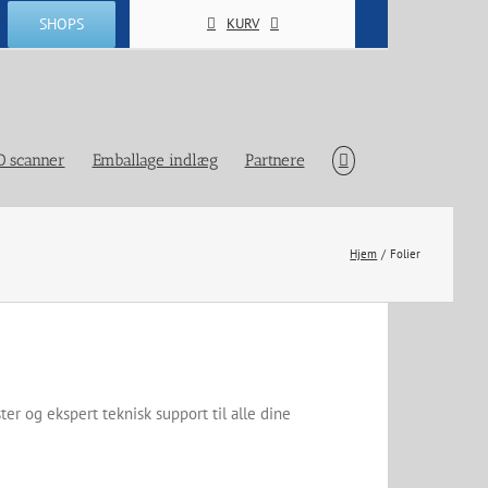
SHOPS
KURV
D scanner
Emballage indlæg
Partnere
Hjem
Folier
ster og ekspert teknisk support til alle dine