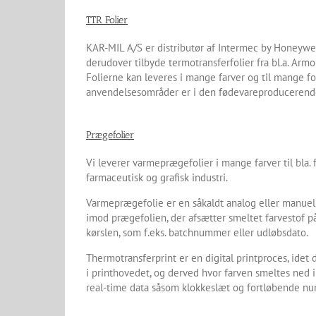
TTR Folier
KAR-MIL A/S er distributør af Intermec by Honeywel
derudover tilbyde termotransferfolier fra bl.a. Armor
Folierne kan leveres i mange farver og til mange fo
anvendelsesområder er i den fødevareproducerende
Prægefolier
Vi leverer varmeprægefolier i mange farver til bla
farmaceutisk og grafisk industri.
Varmeprægefolie er en såkaldt analog eller manuel
imod prægefolien, der afsætter smeltet farvestof p
kørslen, som f.eks. batchnummer eller udløbsdato.
Thermotransferprint er en digital printproces, ide
i printhovedet, og derved hvor farven smeltes ned i
real-time data såsom klokkeslæt og fortløbende n