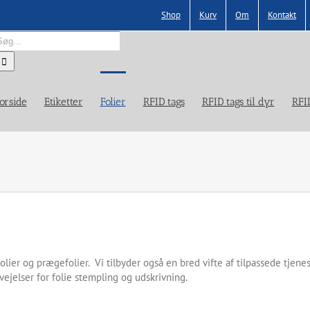
Shop
Kurv
Om
Kontakt
øg
fter:
orside
Etiketter
Folier
RFID tags
RFID tags til dyr
RFI
r folier og prægefolier. Vi tilbyder også en bred vifte af tilpassede tjene
jelser for folie stempling og udskrivning.