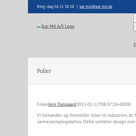
Skip
Ring i dag 56 21 30 20
|
kar-mil@kar-mil.dk
to
content
S
e
F
Folier
Folier
Jens Dalsgaard
2015-02-12T08:37:18+00:00
Vi forhandler og fremstiller folier til industrien, tt
varmestemplingsbehov. Dette omfatter design overve