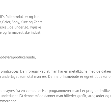
l´s folieprodukter og kan
, Calor, Sony, Kurz og Zebra.
rskellige underlag. Typiske
 og farmaceutiske industri.
. fødevareproducerende,
 printproces. Den foregår ved at man har en metalkliche med de datae
å underlaget som skal mærkes. Denne printmetode er egnet til dekor og 
t den styres fra en computer. Her programmerer man i et program hvilke
 underlaget. På denne måde danner man billeder, grafik, stregkoder og t
ummerering.