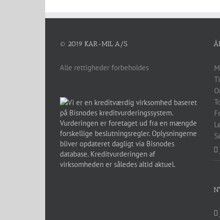
© 2019 KAR-MIL A/S
Å
Alle rettigheder forbeholdes
M
T
O
T
F
L
S
N