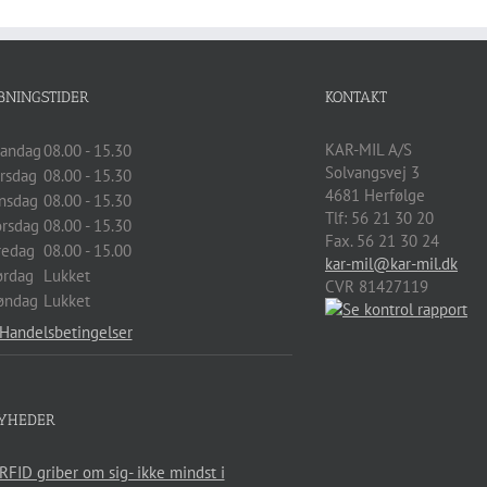
BNINGSTIDER
KONTAKT
KAR-MIL A/S
andag
08.00 - 15.30
Solvangsvej 3
irsdag
08.00 - 15.30
4681
Herfølge
nsdag
08.00 - 15.30
Tlf:
56 21 30 20
orsdag
08.00 - 15.30
Fax. 56 21 30 24
redag
08.00 - 15.00
kar-mil@kar-mil.dk
ørdag
Lukket
CVR 81427119
øndag
Lukket
Handelsbetingelser
YHEDER
RFID griber om sig- ikke mindst i