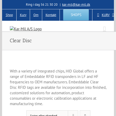
Skip
Ring i dag 56 21 30 20
|
kar-mil@kar-mil.dk
to
content
SHOPS
Shop
Kurv
Om
Kontakt
KURV
Clear Disc
With a variety of integrated chips, HID Global offers a
range of Embeddable RFID transponders in LF and HF
frequencies to OEM manufacturers. Embeddable Clear
Disc RFID tags are available for incorporation into finished,
customized solutions for automation, product
consumables or electronic calibration applications at
manufacturing time.
Sorter efter
standard