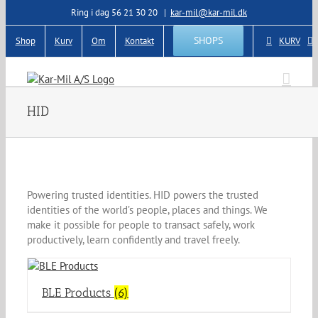
Skip
Ring i dag 56 21 30 20
|
kar-mil@kar-mil.dk
to
content
SHOPS
Shop
Kurv
Om
Kontakt
KURV
HID
Powering trusted identities. HID powers the trusted
identities of the world’s people, places and things. We
make it possible for people to transact safely, work
productively, learn confidently and travel freely.
BLE Products
(6)