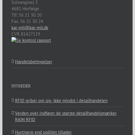
Solvangsvej 3
4681
Herfølge
Tlf:
56 21 30 20
Fax. 56 21 30 24
kar-mil@kar-mil.dk
CVR 81427119
Handelsbetingelser
NYHEDER
RFID griber om sig- ikke mindst i detailhandelen
Verden over indfører de største detailhandelsmærker
RAIN RFID
Hurtigere end politiet tillader