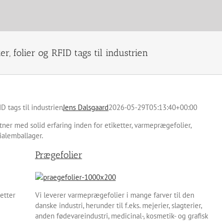
, folier og RFID tags til industrien
D tags til industrien
Jens Dalsgaard
2026-05-29T05:13:40+00:00
rtner med solid erfaring inden for etiketter, varmeprægefolier,
ialemballager.
Prægefolier
etter
Vi leverer varmeprægefolier i mange farver til den
danske industri, herunder til f.eks. mejerier, slagterier,
anden fødevareindustri, medicinal-, kosmetik- og grafisk