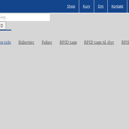
Shop
Kurv
Om
Kontakt
øg
fter:
orside
Etiketter
Folier
RFID tags
RFID tags til dyr
RFI