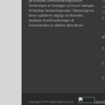
F
L
S
N
Copyright 1974-2018 KAR-MIL A/S
Rain R