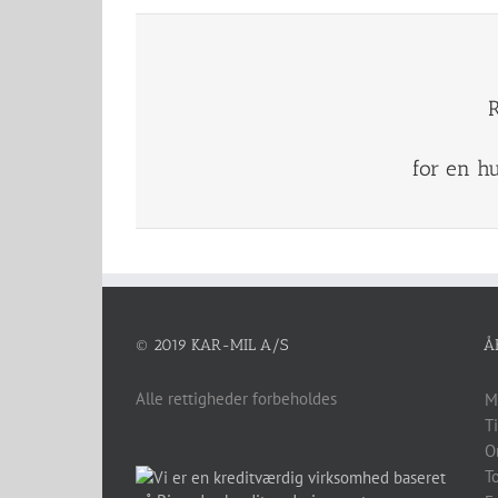
R
for en hu
© 2019 KAR-MIL A/S
Å
Alle rettigheder forbeholdes
M
T
O
T