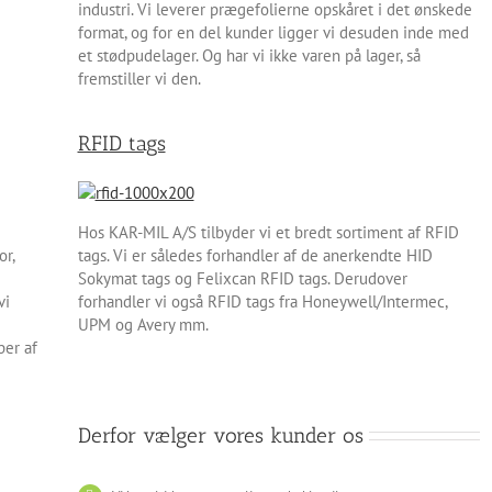
industri. Vi leverer prægefolierne opskåret i det ønskede
format, og for en del kunder ligger vi desuden inde med
et stødpudelager. Og har vi ikke varen på lager, så
fremstiller vi den.
RFID tags
Hos KAR-MIL A/S tilbyder vi et bredt sortiment af RFID
or,
tags. Vi er således forhandler af de anerkendte HID
Sokymat tags og Felixcan RFID tags. Derudover
vi
forhandler vi også RFID tags fra Honeywell/Intermec,
UPM og Avery mm.
per af
Derfor vælger vores kunder os