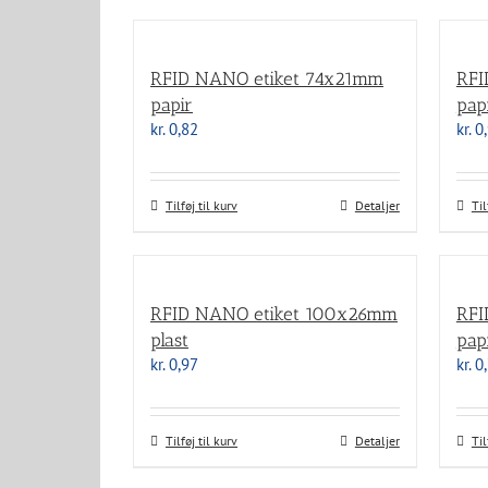
RFID NANO etiket 74x21mm
RFI
papir
pap
kr.
0,82
kr.
0,
Tilføj til kurv
Detaljer
Til
RFID NANO etiket 100x26mm
RFI
plast
pap
kr.
0,97
kr.
0,
Tilføj til kurv
Detaljer
Til