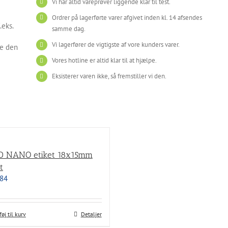
Vi har altid vareprøver liggende klar til test.
Ordrer på lagerførte varer afgivet inden kl. 14 afsendes
.eks.
samme dag.
d
Vi lagerfører de vigtigste af vore kunders varer.
re den
Vores hotline er altid klar til at hjælpe.
Eksisterer varen ikke, så fremstiller vi den.
D NANO etiket 18x15mm
t
84
føj til kurv
Detaljer