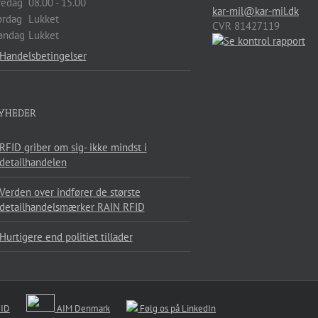
redag
08.00 - 15.00
kar-mil@kar-mil.dk
ørdag
Lukket
CVR 81427119
øndag
Lukket
Handelsbetingelser
YHEDER
RFID griber om sig- ikke mindst i
detailhandelen
Verden over indfører de største
detailhandelsmærker RAIN RFID
Hurtigere end politiet tillader
FID
AIM Denmark
Følg os på LinkedIn