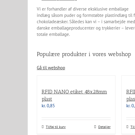
Vi er forhandler af diverse eksklusive emballage
indlæg såsom puder og formstøbte plastindlæg til f
chokoladeæsker. Således kan vi – i samarbejde me
danske emballageproducenter og trykkerier – leve
totale emballage.
Populære produkter i vores webshop
Gå til webshop
RFID NANO etiket 48x28mm
RFI
plast
plas
kr.
0,85
kr.
0,
Tilføj til kurv
Detaljer
Til