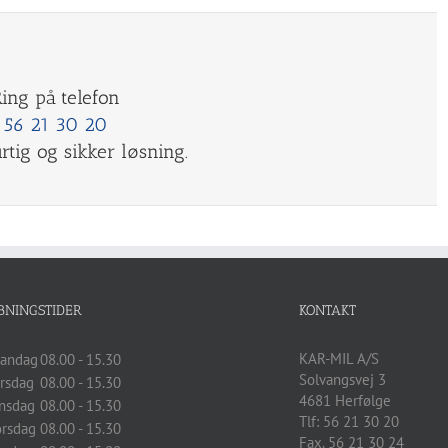
ing på telefon
56 21 30 20
rtig og sikker løsning.
BNINGSTIDER
KONTAKT
KAR-MIL A/S
andag
08.00 - 15.30
Solvangsvej 3
irsdag
08.00 - 15.30
4681
Herfølge
nsdag
08.00 - 15.30
Tlf:
56 21 30 20
orsdag
08.00 - 15.30
Fax. 56 21 30 24