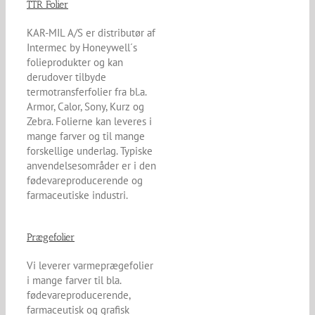
TTR Folier
KAR-MIL A/S er distributør af
Intermec by Honeywell´s
folieprodukter og kan
derudover tilbyde
termotransferfolier fra bl.a.
Armor, Calor, Sony, Kurz og
Zebra. Folierne kan leveres i
mange farver og til mange
forskellige underlag. Typiske
anvendelsesområder er i den
fødevareproducerende og
farmaceutiske industri.
Prægefolier
Vi leverer varmeprægefolier
i mange farver til bla.
fødevareproducerende,
farmaceutisk og grafisk