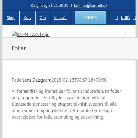
Skip
Ring i dag 56 21 30 20
|
kar-mil@kar-mil.dk
to
content
SHOPS
Shop
Kurv
Om
Kontakt
KURV
Folier
Folier
Jens Dalsgaard
2015-02-12T08:37:18+00:00
Vi forhandler og fremstiller folier til industrien, ttr folier
og prægefolier. Vi tilbyder også en bred vifte af
tilpassede tjenester og ekspert teknisk support til alle
dine varmestemplingsbehov. Dette omfatter design
overvejelser for folie stempling og udskrivning.