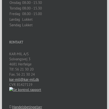
Onsdag
08.00 - 15.30
Torsdag
08.00 - 15.30
Fredag
08.00 - 15.00
Lørdag
Lukket
Søndag
Lukket
KONTAKT
KAR-MIL A/S
Solvangsvej 3
4681
Herfølge
Tlf:
56 21 30 20
Fax. 56 21 30 24
kar-mil@kar-mil.dk
CVR 81427119
Handelsbetingelser