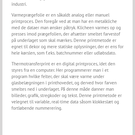
industri.
Varmeprægefolie er en såkaldt analog eller manuel
printproces. Den foregår ved at man har en metalkliche
med de dataer man ønsker påtryk. Klicheen varmes op og
presses imod prægefolien, der afsætter smeltet farvestof
på underlaget som skal mærkes. Denne printmetode er
egnet til dekor og mere statiske oplysninger, der er ens for
hele kørslen, som f.eks. batchnummer eller udløbsdato.
Thermotransferprint er en digital printproces, idet den
styres fra en computer. Her programmerer man i et
program hvilke felter, der skal være varme under
glasbelægningen i printhovedet, og derved hvor farven
smeltes ned i underlaget. På denne måde danner man
billeder, grafik, stregkoder og tekst. Denne printmetode er
velegnet til variable, real-time data såsom klokkeslæt og
fortløbende nummerering.