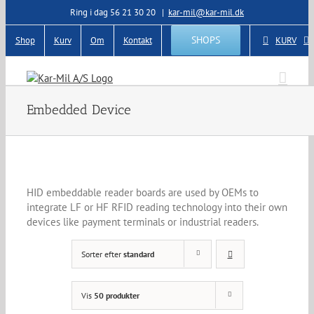
Skip
Ring i dag 56 21 30 20
|
kar-mil@kar-mil.dk
to
content
SHOPS
Shop
Kurv
Om
Kontakt
KURV
Embedded Device
HID embeddable reader boards are used by OEMs to
integrate LF or HF RFID reading technology into their own
devices like payment terminals or industrial readers.
Sorter efter
standard
Vis
50 produkter