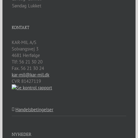
Søndag
Lukket
KONTAKT
KAR-MIL A/S
Solvangsvej 3
4681
Herfølge
Tlf:
56 21 30 20
Fax. 56 21 30 24
kar-mil@kar-mil.dk
CVR 81427119
Handelsbetingelser
NYHEDER