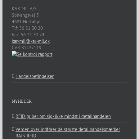
KAR-MIL A/S
Solvangsvej 3
4681
Herfølge
Tlf:
56 21 30 20
Fax. 56 21 30 24
kar-mil@kar-mil.dk
CVR 81427119
Handelsbetingelser
NYHEDER
RFID griber om sig- ikke mindst i detailhandelen
Verden over indfører de største detailhandelsmærker
RAIN RFID