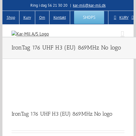
Skip
Ring i dag 56 21 30 20
|
kar-mil@kar-mil.dk
to
content
SHOPS
Shop
Kurv
Om
Kontakt
KURV
IronTag 176 UHF H3 (EU) 869MHz No logo
IronTag 176 UHF H3 (EU) 869MHz No logo