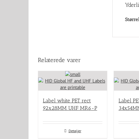
Yderl
Større
Relaterede varer
Label white PET rect
Label PE
92x28MM UHF MR6-P
34x54M
Detaljer