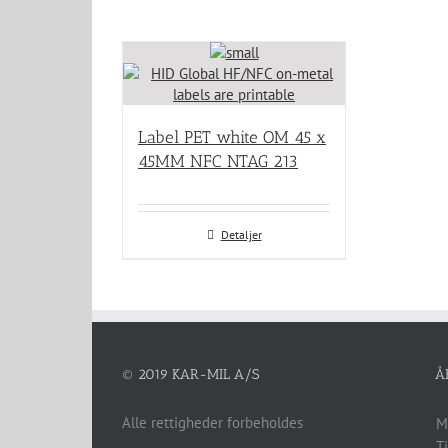
Label PET white OM 45 x
45MM NFC NTAG 213
Detaljer
© 2019 KAR-MIL A/S
Å
Alle rettigheder forbeholdes
M
T