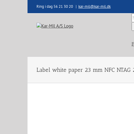
Skip
Ring i dag 56 21 30 20
|
kar-mil@kar-mil.dk
to
content
S
e
F
Label white paper 23 mm NFC NTAG 