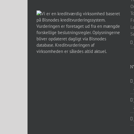
O
T
F
L
S
N