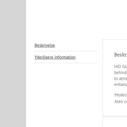
Beskrivelse
Beskr
Yderligere information
HID Glo
behind 
to attr
enhanc
Model:
Atex ce