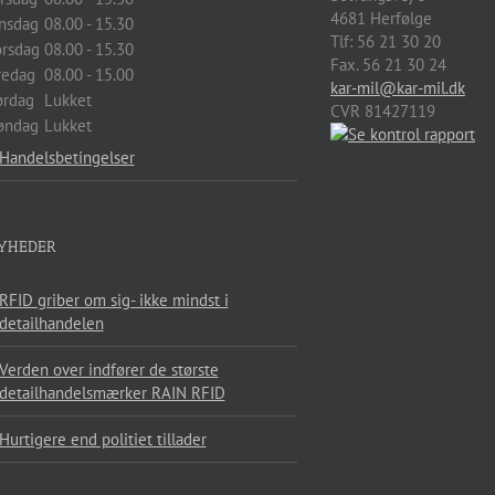
4681
Herfølge
nsdag
08.00 - 15.30
Tlf:
56 21 30 20
orsdag
08.00 - 15.30
Fax. 56 21 30 24
redag
08.00 - 15.00
kar-mil@kar-mil.dk
ørdag
Lukket
CVR 81427119
øndag
Lukket
Handelsbetingelser
YHEDER
RFID griber om sig- ikke mindst i
detailhandelen
Verden over indfører de største
detailhandelsmærker RAIN RFID
Hurtigere end politiet tillader