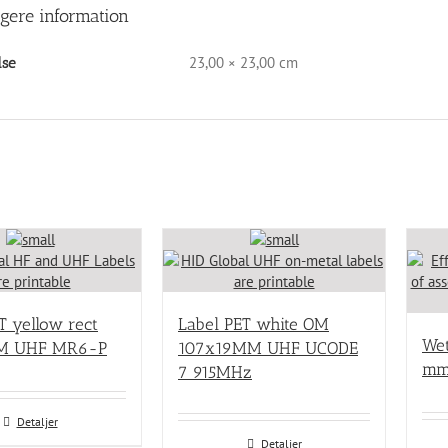
igere information
23,00 × 23,00 cm
lse
T yellow rect
Label PET white OM
Wet
M UHF MR6-P
107x19MM UHF UCODE
mm
7 915MHz
Detaljer
Detaljer