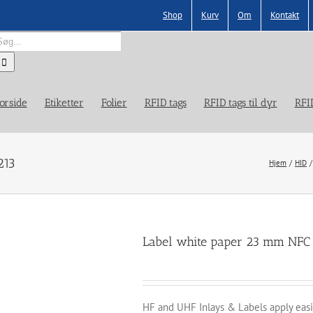
Shop
Kurv
Om
Kontakt
øg
fter:
orside
Etiketter
Folier
RFID tags
RFID tags til dyr
RFI
213
Hjem
HID
Label white paper 23 mm NFC
HF and UHF Inlays & Labels apply easil