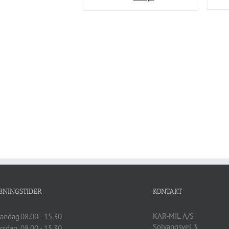
BNINGSTIDER
KONTAKT
KAR-MIL A/S
andag
08.00 - 15.30
Solvangsvej 3
irsdag
08.00 - 15.30