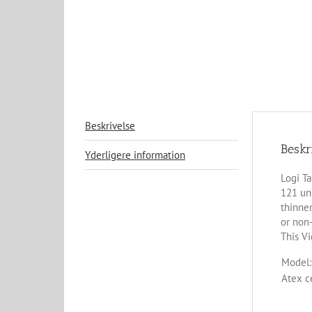
Beskrivelse
Beskr
Yderligere information
Logi Ta
121 un
thinne
or non
This Vi
Model:
Atex ce