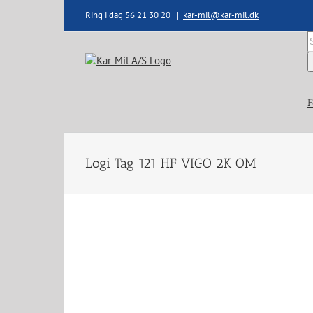
Skip
Ring i dag 56 21 30 20
|
kar-mil@kar-mil.dk
to
content
S
e
F
Logi Tag 121 HF VIGO 2K OM