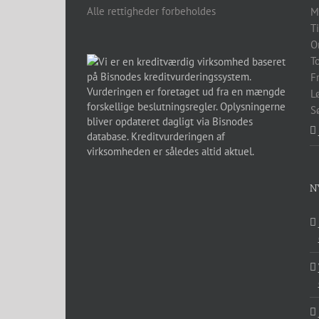
Alle rettigheder forbeholdes
M
T
O
T
F
L
S
N