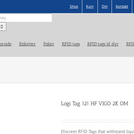
Shop
Kurv
Om
Kontakt
øg
fter:
orside
Etiketter
Folier
RFID tags
RFID tags til dyr
RFI
Logi Tag 121 HF VIGO 2K OM
Discreet RFID Tags that withstand liq