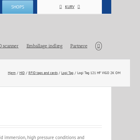
SHOPS
KURV
D scanner
Emballage indlæg
Partnere
Hjem
HID
RFID tags and cards
Logi Tag
Logi Tag 121 HF VIGO 2K OM
uid immersion, high pressure conditions and