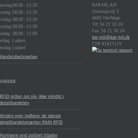
KAR-MIL A/S
andag
08.00 - 15.30
Solvangsvej 3
irsdag
08.00 - 15.30
4681
Herfølge
nsdag
08.00 - 15.30
Tlf:
56 21 30 20
orsdag
08.00 - 15.30
Fax. 56 21 30 24
redag
08.00 - 15.00
kar-mil@kar-mil.dk
ørdag
Lukket
CVR 81427119
øndag
Lukket
Handelsbetingelser
YHEDER
RFID griber om sig- ikke mindst i
detailhandelen
Verden over indfører de største
detailhandelsmærker RAIN RFID
Hurtigere end politiet tillader