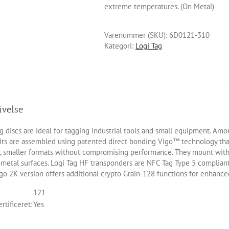
extreme temperatures. (On Metal)
Varenummer (SKU):
6D0121-310
Kategori:
Logi Tag
ivelse
g discs are ideal for tagging industrial tools and small equipment. Amo
its are assembled using patented direct bonding Vigo™ technology tha
r, smaller formats without compromising performance. They mount with i
-metal surfaces. Logi Tag HF transponders are NFC Tag Type 5 complian
go 2K version offers additional crypto Grain-128 functions for enhanced
121
rtificeret:
Yes