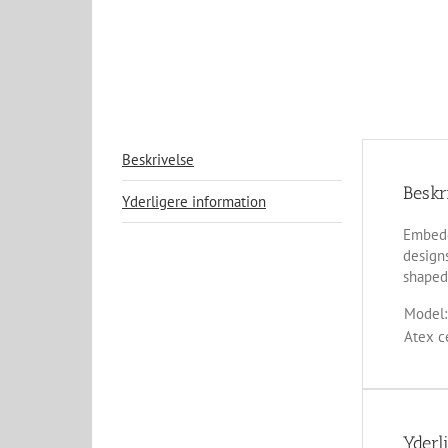
Beskrivelse
Beskr
Yderligere information
Embedd
designs
shaped
Model:
Atex ce
Yderl