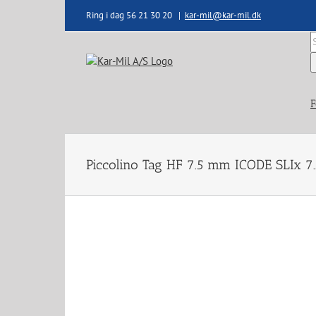
Skip
Ring i dag 56 21 30 20
|
kar-mil@kar-mil.dk
to
content
S
e
F
Piccolino Tag HF 7.5 mm ICODE SLIx 