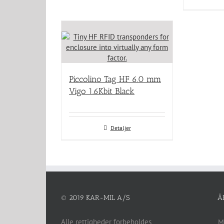
Piccolino Tag HF 6.0 mm
Vigo 1.6Kbit Black
Detaljer
© 2019 KAR-MIL A/S
Å
Alle rettigheder forbeholdes
M