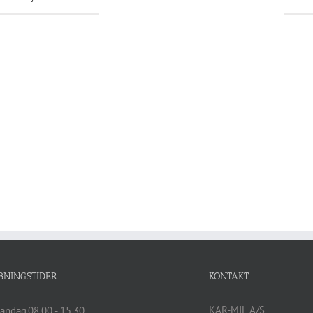
BNINGSTIDER
KONTAKT
KAR-MIL A/S
andag
08.00 - 15.30