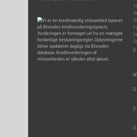
T
O
T
F
L
S
N