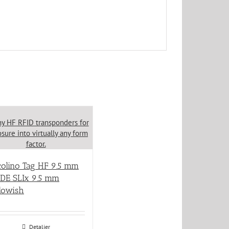
colino Tag HF 9.5 mm
DE SLIx 9.5 mm
lowish
Detaljer