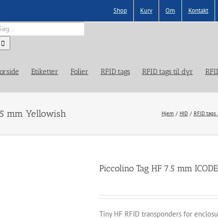
Shop
Kurv
Om
Kontakt
øg
fter:
orside
Etiketter
Folier
RFID tags
RFID tags til dyr
RFI
7.5 mm Yellowish
Hjem
HID
RFID tags 
Piccolino Tag HF 7.5 mm ICODE
Tiny HF RFID transponders for enclosure