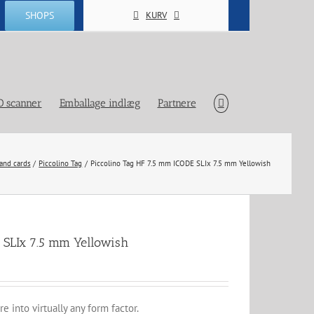
SHOPS
KURV
D scanner
Emballage indlæg
Partnere
and cards
Piccolino Tag
Piccolino Tag HF 7.5 mm ICODE SLIx 7.5 mm Yellowish
 SLIx 7.5 mm Yellowish
 into virtually any form factor.