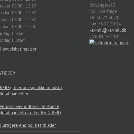
Solvangsvej 3
irsdag
08.00 - 15.30
4681
Herfølge
nsdag
08.00 - 15.30
Tlf:
56 21 30 20
orsdag
08.00 - 15.30
Fax. 56 21 30 24
redag
08.00 - 15.00
kar-mil@kar-mil.dk
ørdag
Lukket
CVR 81427119
øndag
Lukket
Handelsbetingelser
YHEDER
RFID griber om sig- ikke mindst i
detailhandelen
Verden over indfører de største
detailhandelsmærker RAIN RFID
Hurtigere end politiet tillader