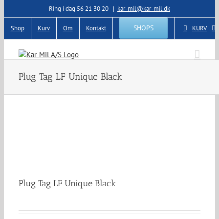
Skip
Ring i dag 56 21 30 20
|
kar-mil@kar-mil.dk
to
content
SHOPS
Shop
Kurv
Om
Kontakt
KURV
Plug Tag LF Unique Black
Plug Tag LF Unique Black