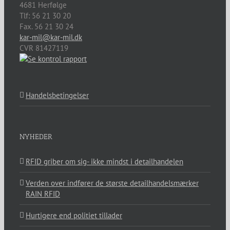
4681
Herfølge
Tlf:
56 21 30 20
Fax. 56 21 30 24
kar-mil@kar-mil.dk
CVR 81427119
Handelsbetingelser
NYHEDER
RFID griber om sig- ikke mindst i detailhandelen
Verden over indfører de største detailhandelsmærker
RAIN RFID
Hurtigere end politiet tillader