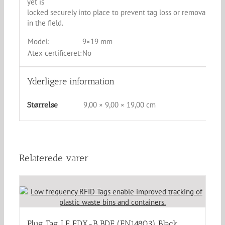
yet is
locked securely into place to prevent tag loss or removal
in the field.
Model:
9×19 mm
Atex certificeret:
No
Yderligere information
9,00 × 9,00 × 19,00 cm
Størrelse
Relaterede varer
Plug Tag LF FDX-B BDE (EN14803) Black