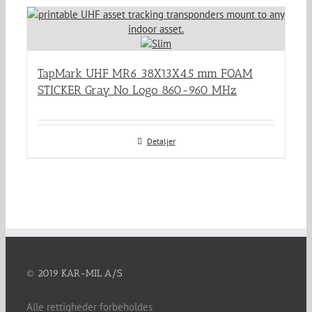
TapMark UHF MR6 38X13X4.5 mm FOAM
STICKER Gray No Logo 860-960 MHz
Detaljer
© 2019 KAR-MIL A/S
Alle rettigheder forbeholdes