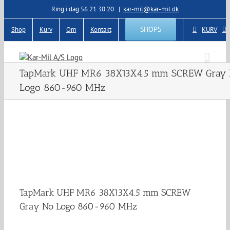
Skip
Ring i dag 56 21 30 20
|
kar-mil@kar-mil.dk
to
content
SHOPS
Shop
Kurv
Om
Kontakt
KURV
TapMark UHF MR6 38X13X4.5 mm SCREW Gray
Logo 860-960 MHz
TapMark UHF MR6 38X13X4.5 mm SCREW
Gray No Logo 860-960 MHz