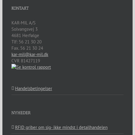
KONTAKT
KAR-MIL A/S
Solvangsvej 3
4681
Herfølge
Tlf:
56 21 30 20
Fax. 56 21 30 24
kar-mil@kar-mil.dk
CVR 81427119
Handelsbetingelser
NYHEDER
RFID griber om sig- ikke mindst i detailhandelen