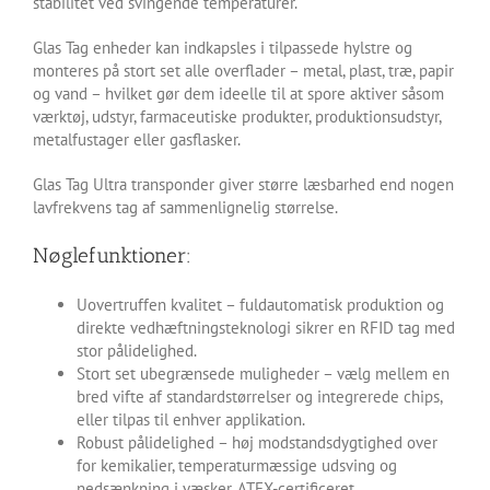
stabilitet ved svingende temperaturer.
Glas Tag enheder kan indkapsles i tilpassede hylstre og
monteres på stort set alle overflader – metal, plast, træ, papir
og vand – hvilket gør dem ideelle til at spore aktiver såsom
værktøj, udstyr, farmaceutiske produkter, produktionsudstyr,
metalfustager eller gasflasker.
Glas Tag Ultra transponder giver større læsbarhed end nogen
lavfrekvens tag af sammenlignelig størrelse.
Nøglefunktioner:
Uovertruffen kvalitet – fuldautomatisk produktion og
direkte vedhæftningsteknologi sikrer en RFID tag med
stor pålidelighed.
Stort set ubegrænsede muligheder – vælg mellem en
bred vifte af standardstørrelser og integrerede chips,
eller tilpas til enhver applikation.
Robust pålidelighed – høj modstandsdygtighed over
for kemikalier, temperaturmæssige udsving og
nedsænkning i væsker. ATEX-certificeret.