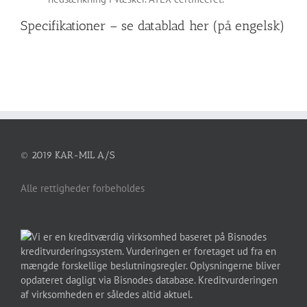
Specifikationer – se
datablad her
(på engelsk)
© 2019 KAR-MIL A/S
Alle rettigheder forbeholdes