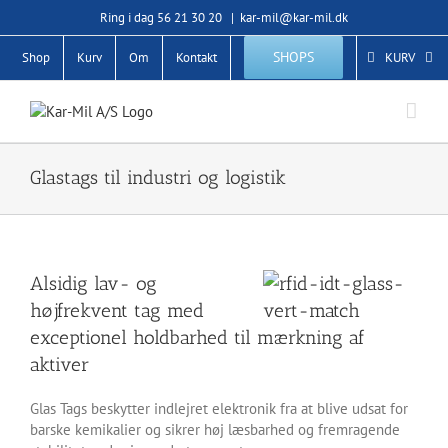
Skip
Ring i dag 56 21 30 20
|
kar-mil@kar-mil.dk
to
content
SHOPS
Shop
Kurv
Om
Kontakt
KURV
Glastags til industri og logistik
Alsidig lav- og
højfrekvent tag med
exceptionel holdbarhed til mærkning af
aktiver
Glas Tags beskytter indlejret elektronik fra at blive udsat for
barske kemikalier og sikrer høj læsbarhed og fremragende