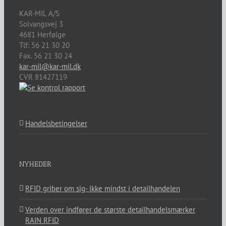
KAR-MIL A/S
Solvangsvej 3
4681
Herfølge
Tlf:
56 21 30 20
Fax. 56 21 30 24
kar-mil@kar-mil.dk
CVR 81427119
Handelsbetingelser
NYHEDER
RFID griber om sig- ikke mindst i detailhandelen
Verden over indfører de største detailhandelsmærker
RAIN RFID