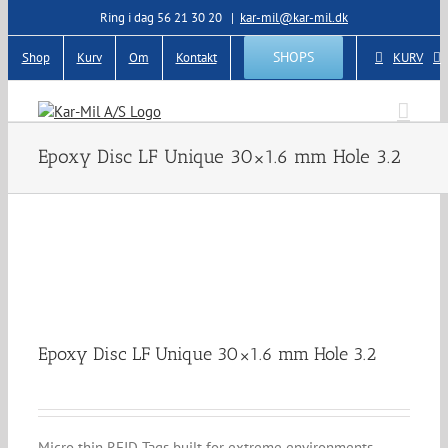
Skip
Ring i dag 56 21 30 20
|
kar-mil@kar-mil.dk
to
content
SHOPS
Shop
Kurv
Om
Kontakt
KURV
Epoxy Disc LF Unique 30×1.6 mm Hole 3.2
Epoxy Disc LF Unique 30×1.6 mm Hole 3.2
Micro thin RFID Tags built for extreme environments.