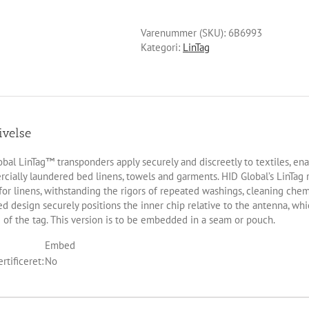
Varenummer (SKU):
6B6993
Kategori:
LinTag
ivelse
bal LinTag™ transponders apply securely and discreetly to textiles, en
cially laundered bed linens, towels and garments. HID Global’s LinTag 
for linens, withstanding the rigors of repeated washings, cleaning chemi
ed design securely positions the inner chip relative to the antenna, w
e of the tag. This version is to be embedded in a seam or pouch.
Embed
rtificeret:
No