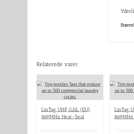
Yderl
Større
Relaterede varer
LinTag UHF G2iL (EU)
LinTag U
869MHz Heat-Seal
869MHz 