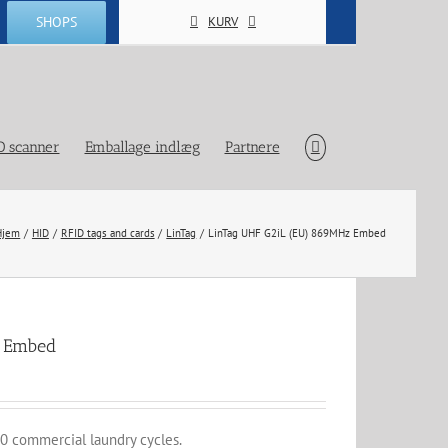
SHOPS
KURV
D scanner
Emballage indlæg
Partnere
Hjem
HID
RFID tags and cards
LinTag
LinTag UHF G2iL (EU) 869MHz Embed
z Embed
00 commercial laundry cycles.