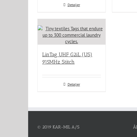
Detaljer
LinTag UHF G2iL (US)
915MHz Stitch
Detaljer
© 2019 KAR-MIL A/S
Å