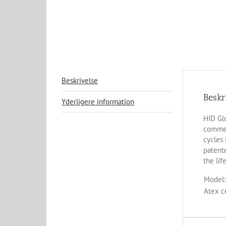
Beskrivelse
Beskr
Yderligere information
HID Glo
commer
cycles 
patent
the lif
Model:
Atex ce