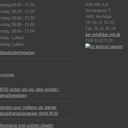
KAR-MIL A/S
andag
08.00 - 15.30
Solvangsvej 3
irsdag
08.00 - 15.30
4681
Herfølge
nsdag
08.00 - 15.30
Tlf:
56 21 30 20
orsdag
08.00 - 15.30
Fax. 56 21 30 24
redag
08.00 - 15.00
kar-mil@kar-mil.dk
ørdag
Lukket
CVR 81427119
øndag
Lukket
Handelsbetingelser
YHEDER
RFID griber om sig- ikke mindst i
detailhandelen
Verden over indfører de største
detailhandelsmærker RAIN RFID
Hurtigere end politiet tillader