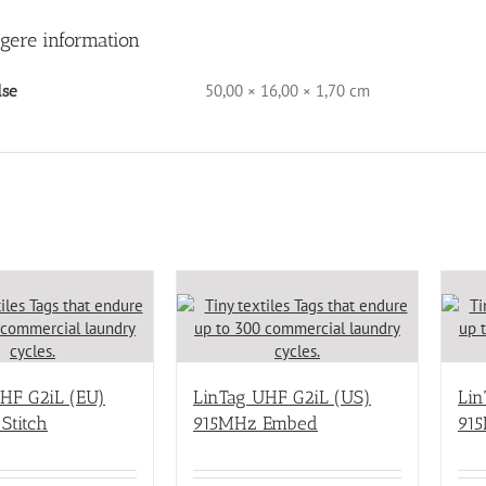
igere information
50,00 × 16,00 × 1,70 cm
lse
HF G2iL (EU)
LinTag UHF G2iL (US)
Lin
Stitch
915MHz Embed
91