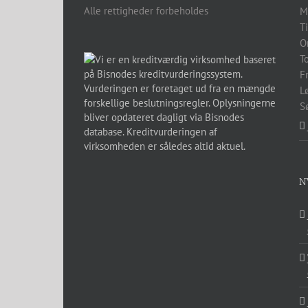
Alle rettigheder forbeholdes
M
T
O
T
F
L
S
N