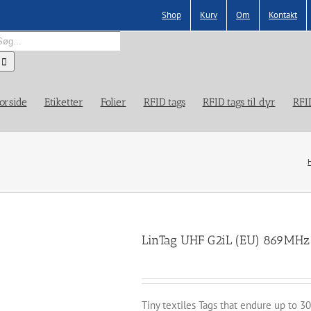
Shop
Kurv
Om
Kontakt
øg
fter:
orside
Etiketter
Folier
RFID tags
RFID tags til dyr
RFI
LinTag UHF G2iL (EU) 869MH
Tiny textiles Tags that endure up to 3