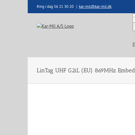
Skip
Ring i dag 56 21 30 20
|
kar-mil@kar-mil.dk
to
content
S
e
F
LinTag UHF G2iL (EU) 869MHz Embed