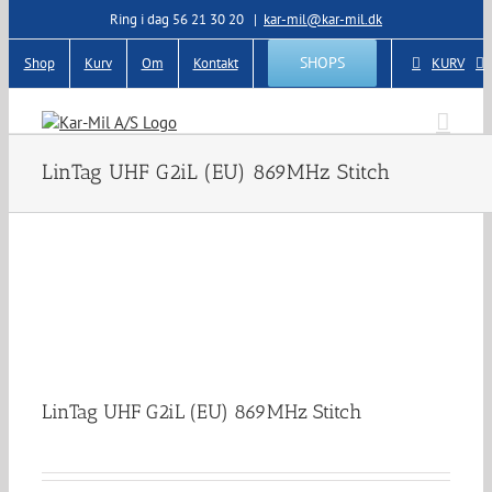
Skip
Ring i dag 56 21 30 20
|
kar-mil@kar-mil.dk
to
content
SHOPS
Shop
Kurv
Om
Kontakt
KURV
LinTag UHF G2iL (EU) 869MHz Stitch
LinTag UHF G2iL (EU) 869MHz Stitch