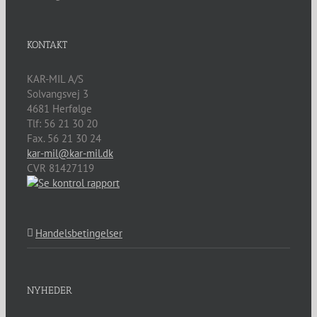
KONTAKT
KAR-MIL A/S
Solvangsvej 3
4681
Herfølge
Tlf:
56 21 30 20
Fax. 56 21 30 24
kar-mil@kar-mil.dk
CVR 81427119
Handelsbetingelser
NYHEDER