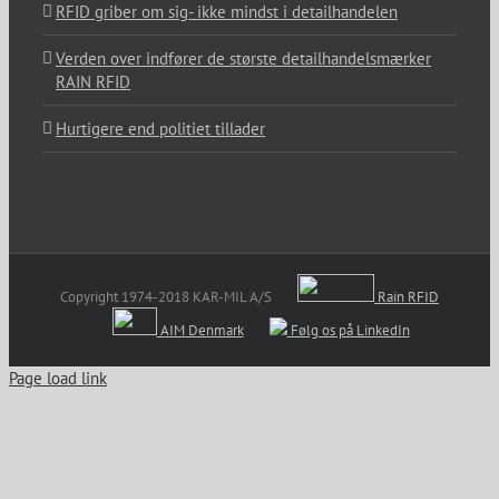
RFID griber om sig- ikke mindst i detailhandelen
Verden over indfører de største detailhandelsmærker
RAIN RFID
Hurtigere end politiet tillader
Copyright 1974-2018 KAR-MIL A/S
Rain RFID
AIM Denmark
Følg os på LinkedIn
Page load link