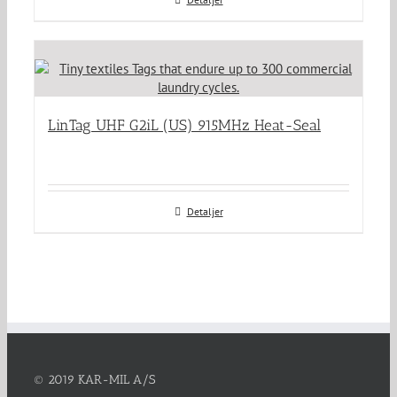
LinTag UHF G2iL (US) 915MHz Heat-Seal
Detaljer
© 2019 KAR-MIL A/S