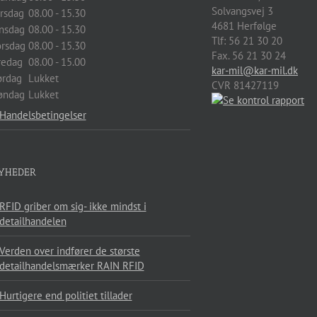
Solvangsvej 3
irsdag
08.00 - 15.30
4681
Herfølge
nsdag
08.00 - 15.30
Tlf:
56 21 30 20
orsdag
08.00 - 15.30
Fax. 56 21 30 24
redag
08.00 - 15.00
kar-mil@kar-mil.dk
ørdag
Lukket
CVR 81427119
øndag
Lukket
Handelsbetingelser
YHEDER
RFID griber om sig- ikke mindst i
detailhandelen
Verden over indfører de største
detailhandelsmærker RAIN RFID
Hurtigere end politiet tillader