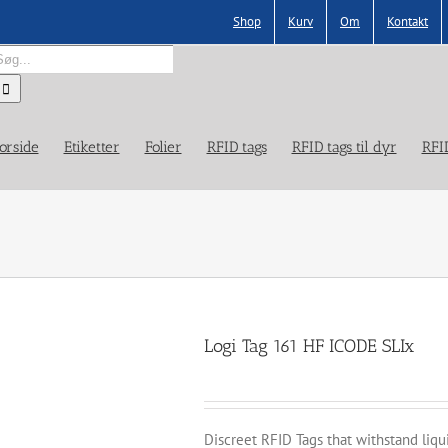
Shop
Kurv
Om
Kontakt
øg
fter:
orside
Etiketter
Folier
RFID tags
RFID tags til dyr
RFI
Logi Tag 161 HF ICODE SLIx
Discreet RFID Tags that withstand liq