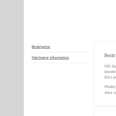
Beskrivelse
Beskr
Yderligere information
HID Gl
launder
discs p
Model:
Atex ce