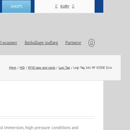
SHOPS
KURV
D scanner
Emballage indlæg
Partnere
Hjem
HID
RFID tags and cards
Logi Tag
Logi Tag 161 HF ICODE SLIx
uid immersion, high pressure conditions and