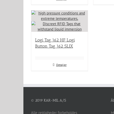
Logi Tag 162 HF Logi
Button Tag 162 SLIX
Detaljer
© 2019 KAR-MIL A/S
Å
Alle rettigheder forbeholdes
M