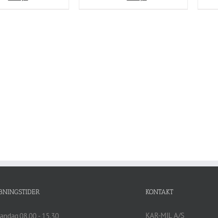
BNINGSTIDER
KONTAKT
KAR-MIL A/S
andag
08.00 - 15.30