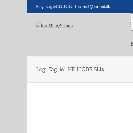
Skip
Ring i dag 56 21 30 20
|
kar-mil@kar-mil.dk
to
content
S
e
F
Logi Tag 161 HF ICODE SLIx