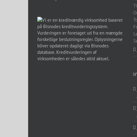
T
O
T
F
L
S
N