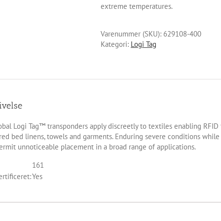
extreme temperatures.
Varenummer (SKU):
629108-400
Kategori:
Logi Tag
ivelse
obal Logi Tag™ transponders apply discreetly to textiles enabling RFID
ed bed linens, towels and garments. Enduring severe conditions while pr
ermit unnoticeable placement in a broad range of applications.
161
rtificeret:
Yes